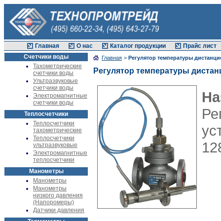
Главная
О нас
Каталог продукции
Прайс лист
Счетчики воды
Главная
>
Регулятор температуры дистанц
Тахометрические
Регулятор температуры дистан
счетчики воды
Ультразвуковые
счетчики воды
На
Электромагнитные
счетчики воды
Ре
Теплосчетчики
Теплосчетчики
ус
тахометрические
Теплосчетчики
12
ультразвуковые
Электромагнитные
теплосчетчики
Манометры
Манометры
Манометры
низкого давления
(Напоромеры)
Датчики давления