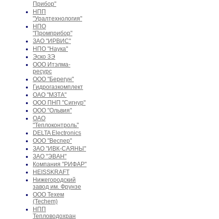
Прибор"
НПП
"Уралтехнология"
НПО
"Промприбор"
ЗАО "ИРВИС"
НПО "Наука"
Эско 3Э
ООО Итэлма-
ресурс
ООО "Берегун"
Гидрогазкомплект
ОАО "МЗТА"
ООО ПНП "Сигнур"
ООО "Ольвия"
ОАО
"Теплоконтроль"
DELTA Electronics
ООО "Веспер"
ЗАО "ИВК-САЯНЫ"
ЗАО "ЭВАН"
Компания "РИФАР"
HEISSKRAFT
Нижегородский
завод им. Фрунзе
ООО Техем
(Techem)
НПП
Тепловодохран