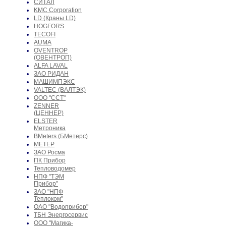
СИТАЛ
KMC Corporation
LD (Краны LD)
HOGFORS
TECOFI
AUMA
OVENTROP
(ОВЕНТРОП)
ALFA LAVAL
ЗАО РИДАН
МАШИМПЭКС
VALTEC (ВАЛТЭК)
ООО "ССТ"
ZENNER
(ЦЕННЕР)
ELSTER
Метроника
BMeters (БМетерс)
МЕТЕР
ЗАО Росма
ПК Прибор
Тепловодомер
НПФ "ТЭМ
Прибор"
ЗАО "НПФ
Теплоком"
ОАО "Водоприбор"
ТБН Энергосервис
ООО "Магика-