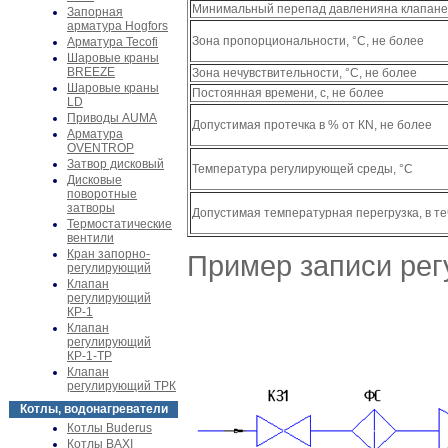
Минимальный перепад давленияна клапан
Запорная
арматура Hogfors
Зона пропорциональности, °C, не более
Арматура Tecofi
Шаровые краны
BREEZE
Зона нечувствительности, °C, не более
Шаровые краны
Постоянная времени, с, не более
LD
Приводы AUMA
Допустимая протечка в % от К
N
, не более
Арматура
OVENTROP
Затвор дисковый
Температура регулирующей среды, °С
Дисковые
поворотные
затворы
Допустимая температурная перегрузка, в те
Термостатические
вентили
Кран запорно-
Пример записи рег
регулирующий
Клапан
регулирующий
КР-1
Клапан
регулирующий
КР-1-ТР
Клапан
регулирующий ТРК
Котлы, водонагреватели
Котлы Buderus
Котлы BAXI