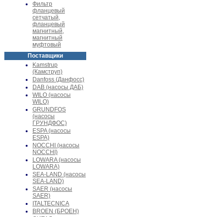
Фильтр
фланцевый
сетчатый,
фланцевый
магнитный,
магнитный
муфтовый
Поставщики
Kamstrup
(Камструп)
Danfoss (Данфосс)
DAB (насосы ДАБ)
WILO (насосы
WILO)
GRUNDFOS
(насосы
ГРУНДФОС)
ESPA (насосы
ESPA)
NOCCHI (насосы
NOCCHI)
LOWARA (насосы
LOWARA)
SEA-LAND (насосы
SEA-LAND)
SAER (насосы
SAER)
ITALTECNICA
BROEN (БРОЕН)