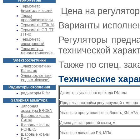
Термометры
Термометр
Цена на pегулято
биметаллический
Термо
преобразователи
Варианты исполнен
Термометр ТТЖ-М
Термометр СП, ТТ
(ТТ-К)
Регуляторы предна
Термометр
электронный
технической харак
Термометры
манометрические
Электросчетчики
Также по спец. за
Электросчетчики
Kamstrup
Электросчетчики
Технические хара
(з-д им. Фрунзе)
Радиаторы отопления
Диаметры условного прохода
DN
, мм
радиаторы Rifar
Запорная арматура
Пределы настройки регулируемой температ
Запорная
арматура BROEN
Условная пропускная способность, К
N
, м?/ч
Шаровые краны
Ситал
Длина дистанционной связи, м
Шаровые краны
РОНЕКС
Условное давление
PN
, МПа
Шаровые краны
KMC