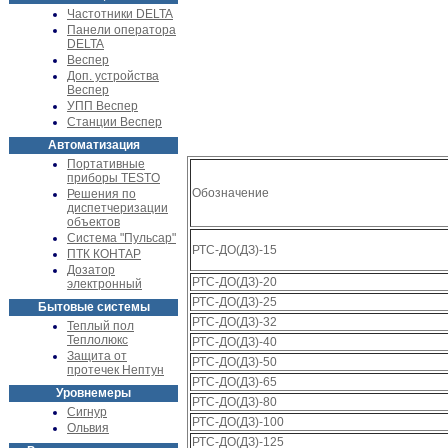
Частотники DELTA
Панели оператора
DELTA
Веспер
Доп. устройства
Веспер
УПП Веспер
Станции Веспер
Автоматизация
Портативные
приборы TESTO
Обозначение
Решения по
диспетчеризации
объектов
Система "Пульсар"
РТС-ДО(ДЗ)-15
ПТК КОНТАР
Дозатор
РТС-ДО(ДЗ)-20
электронный
РТС-ДО(ДЗ)-25
Бытовые системы
РТС-ДО(ДЗ)-32
Теплый пол
Теплолюкс
РТС-ДО(ДЗ)-40
Защита от
РТС-ДО(ДЗ)-50
протечек Нептун
РТС-ДО(ДЗ)-65
Уровнемеры
РТС-ДО(ДЗ)-80
Сигнур
РТС-ДО(ДЗ)-100
Ольвия
РТС-ДО(ДЗ)-125