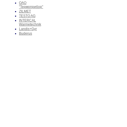
ОАО
"Термоприбор"
ZILMET
TESTO AG
INTERCAL
Warmetechnik
Landis+Gyr
Buderus