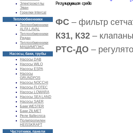
Электрокотлы
Эван
Горелки Intercal
ФС
– фильтр сетча
Теплообменники
Теплообменники
ALFA LAVAL
К31, К32
– клапаны
Теплообменники
Ридан
Теплообменники
РТС-ДО
– регулят
МАШИМПЭКС
Насосы, баки, трубы
Насосы DAB
Насосы WILO
Насосы ESPA
Насосы
GRUNDFOS
Насосы NOCCHI
Насосы FLOTEC
Насосы LOWARA
Насосы SEA LAND
Насосы SAER
Баки WESTER
Баки ZILMET
Реле Italtecnica
Полипропилен
HEISSKRAFT
Частотники, панели