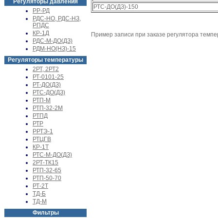
Регуляторы давления
РТС-ДО(ДЗ)-150
РР-РД
РДС-НО, РДС-НЗ,
РПДС
КР-1Д
Пример записи при заказе регулятора темпе
РДС-М-ДО(ДЗ)
РДМ-НО(НЗ)-15
Регуляторы температуры
2РТ, 2РТ2
РТ-0101-25
РТ-ДО(ДЗ)
РТС-ДО(ДЗ)
РТП-М
РТП-32-2М
РТПД
РТР
РРТЭ-1
РТЦГВ
КР-1Т
РТС-М-ДО(ДЗ)
2РТ-ТК15
РТП-32-65
РТП-50-70
РТ-2Т
ТД-Б
ТД-М
Фильтры