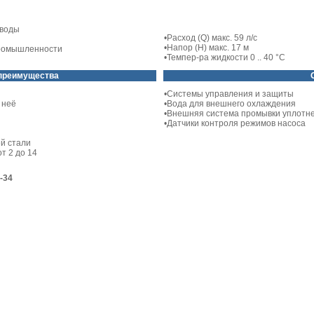
 воды
•Расход (Q) макс. 59 л/с
•Напор (Н) макс. 17 м
ромышленности
•Темпер-ра жидкости 0 .. 40 °C
 преимущества
•Системы управления и защиты
 неё
•Вода для внешнего охлаждения
•Внешняя система промывки уплотн
•Датчики контроля режимов насоса
й стали
т 2 до 14
2-34