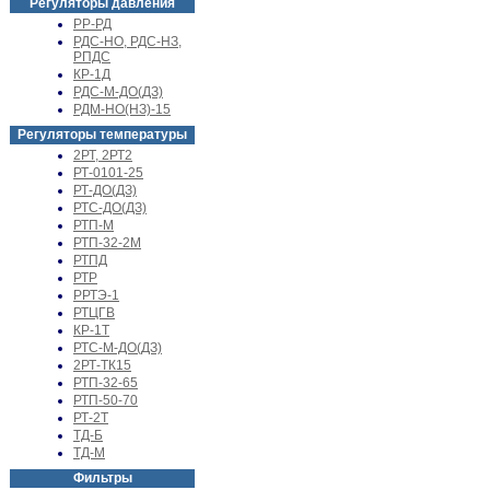
Регуляторы давления
РР-РД
РДС-НО, РДС-НЗ,
РПДС
КР-1Д
РДС-М-ДО(ДЗ)
РДМ-НО(НЗ)-15
Регуляторы температуры
2РТ, 2РТ2
РТ-0101-25
РТ-ДО(ДЗ)
РТС-ДО(ДЗ)
РТП-М
РТП-32-2М
РТПД
РТР
РРТЭ-1
РТЦГВ
КР-1Т
РТС-М-ДО(ДЗ)
2РТ-ТК15
РТП-32-65
РТП-50-70
РТ-2Т
ТД-Б
ТД-М
Фильтры