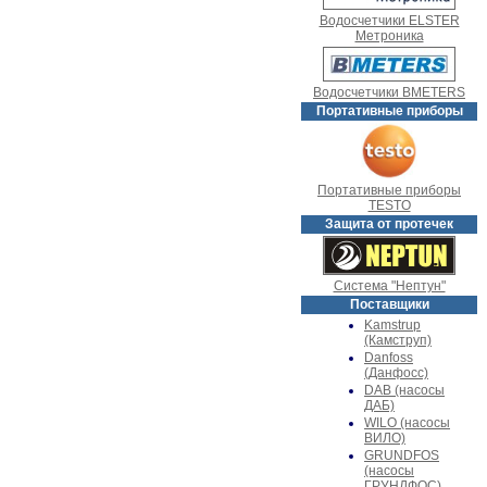
Водосчетчики ELSTER
Метроника
Водосчетчики BMETERS
Портативные приборы
Портативные приборы
TESTO
Защита от протечек
Система "Нептун"
Поставщики
Kamstrup
(Камструп)
Danfoss
(Данфосс)
DAB (насосы
ДАБ)
WILO (насосы
ВИЛО)
GRUNDFOS
(насосы
ГРУНДФОС)