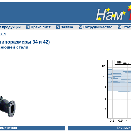
г продукции
Прайс лист
Заявка
Сотрудничество
Стат
 SEN
типоразмеры 34 и 42)
веющей стали
рименения
Техниче