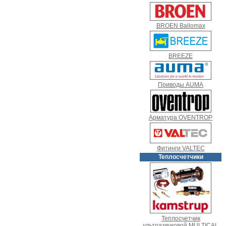
BROEN Ballomax
BREEZE
Приводы AUMA
Арматура OVENTROP
Фитинги VALTEC
Теплосчетчики
Теплосчетчик
ультразвуковой MULTICAL