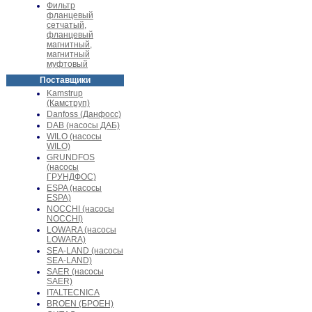
Фильтр
фланцевый
сетчатый,
фланцевый
магнитный,
магнитный
муфтовый
Поставщики
Kamstrup
(Камструп)
Danfoss (Данфосс)
DAB (насосы ДАБ)
WILO (насосы
WILO)
GRUNDFOS
(насосы
ГРУНДФОС)
ESPA (насосы
ESPA)
NOCCHI (насосы
NOCCHI)
LOWARA (насосы
LOWARA)
SEA-LAND (насосы
SEA-LAND)
SAER (насосы
SAER)
ITALTECNICA
BROEN (БРОЕН)