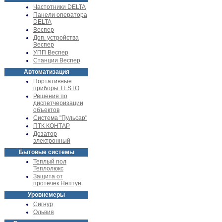
Частотники DELTA
Панели оператора
DELTA
Веспер
Доп. устройства
Веспер
УПП Веспер
Станции Веспер
Автоматизация
Портативные
приборы TESTO
Решения по
диспетчеризации
объектов
Система "Пульсар"
ПТК КОНТАР
Дозатор
электронный
Бытовые системы
Теплый пол
Теплолюкс
Защита от
протечек Нептун
Уровнемеры
Сигнур
Ольвия