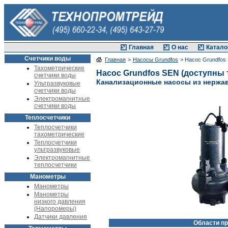
Главная
О нас
Катало
Счетчики воды
Главная
>
Насосы Grundfos
> Насос Grundfos
Тахометрические
Насос Grundfos SEN (доступны 
счетчики воды
Канализационные насосы из нержа
Ультразвуковые
счетчики воды
Электромагнитные
счетчики воды
Теплосчетчики
Теплосчетчики
тахометрические
Теплосчетчики
ультразвуковые
Электромагнитные
теплосчетчики
Манометры
Манометры
Манометры
низкого давления
(Напоромеры)
Датчики давления
Области п