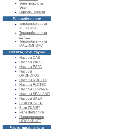
Электрокотлы
Эван
Горелки Intercal
Теплообменники
Теплообменники
ALFA LAVAL
Теплообменники
Ридан
Теплообменники
МАШИМПЭКС
Насосы, баки, трубы
Насосы DAB
Насосы WILO
Насосы ESPA
Насосы
GRUNDFOS
Насосы NOCCHI
Насосы FLOTEC
Насосы LOWARA
Насосы SEA LAND
Насосы SAER
Баки WESTER
Баки ZILMET
Реле Italtecnica
Полипропилен
HEISSKRAFT
Частотники, панели