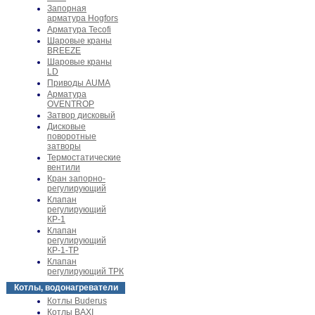
Запорная
арматура Hogfors
Арматура Tecofi
Шаровые краны
BREEZE
Шаровые краны
LD
Приводы AUMA
Арматура
OVENTROP
Затвор дисковый
Дисковые
поворотные
затворы
Термостатические
вентили
Кран запорно-
регулирующий
Клапан
регулирующий
КР-1
Клапан
регулирующий
КР-1-ТР
Клапан
регулирующий ТРК
Котлы, водонагреватели
Котлы Buderus
Котлы BAXI