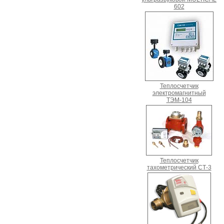
602
Теплосчетчик
электромагнитный
ТЭМ-104
Теплосчетчик
тахометрический СТ-3