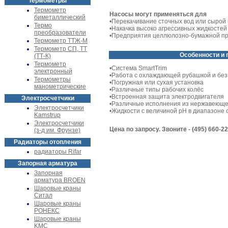
Термометры
Термометр
Насосы могут применяться для
биметаллический
•Перекачивание сточных вод или сырой
Термо
•Накачка высоко агрессивных жидкостей
преобразователи
•Предприятия целлюлозно-бумажной п
Термометр ТТЖ-М
Термометр СП, ТТ
Особенности и
(ТТ-К)
Термометр
•Система SmartTrim
электронный
•Работа с охлаждающей рубашкой и без
Термометры
•Погружная или сухая установка
манометрические
•Различные типы рабочих колёс
•Встроенная защита электродвигателя
Электросчетчики
•Различные исполнения из нержавеюще
Электросчетчики
•Жидкости с величиной pH в диапазоне о
Kamstrup
Электросчетчики
Цена по запросу. Звоните - (495) 660-2
(з-д им. Фрунзе)
Радиаторы отопления
радиаторы Rifar
Запорная арматура
Запорная
арматура BROEN
Шаровые краны
Ситал
Шаровые краны
РОНЕКС
Шаровые краны
KMC