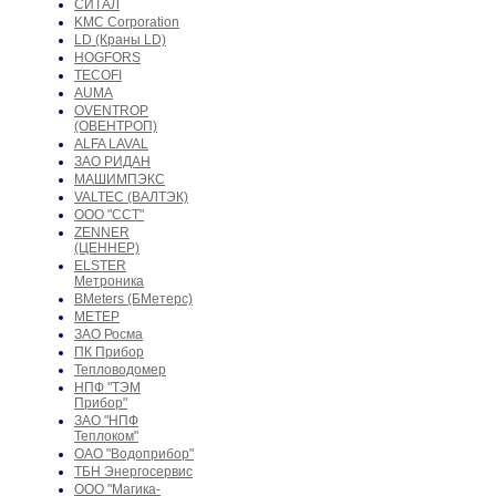
СИТАЛ
KMC Corporation
LD (Краны LD)
HOGFORS
TECOFI
AUMA
OVENTROP
(ОВЕНТРОП)
ALFA LAVAL
ЗАО РИДАН
МАШИМПЭКС
VALTEC (ВАЛТЭК)
ООО "ССТ"
ZENNER
(ЦЕННЕР)
ELSTER
Метроника
BMeters (БМетерс)
МЕТЕР
ЗАО Росма
ПК Прибор
Тепловодомер
НПФ "ТЭМ
Прибор"
ЗАО "НПФ
Теплоком"
ОАО "Водоприбор"
ТБН Энергосервис
ООО "Магика-