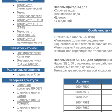
Термометры
Термометр
Насосы пригодны для
биметаллический
•Сточные воды
Термо
•Техническая вода
преобразователи
•Дренаж
Термометр ТТЖ-М
•Выходящий
Термометр СП, ТТ
(ТТ-К)
Особенности и
Термометр
электронный
•Штекерный кабельный ввод
Термометры
•Уникальное хомутное соединение
манометрические
•Одноканальные и вихревые рабочие ко
•Минимальный период простоя
Электросчетчики
•Уникальное картриджевое торцевое уп
Электросчетчики
Kamstrup
Насосы серии SE 1.50 для загрязненно
Электросчетчики
Насос SE 1.50 с одноканальным рабочим
(з-д им. Фрунзе)
Свободный проход до 50 мм.
Радиаторы отопления
Температура перекачиваемой жидкости д
радиаторы Rifar
Запорная арматура
Артикул
Запорная
96047509
арматура BROEN
96047517
Шаровые краны
Ситал
96047525
Шаровые краны
96047981
РОНЕКС
Шаровые краны
96047989
KMC