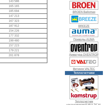
143 586
165 165
185 694
BROEN Ballomax
147 213
167 323
187 912
BREEZE
154 226
177 332
Приводы AUMA
199 480
157 223
179 221
Арматура OVENTROP
201 878
Фитинги VALTEC
Теплосчетчики
Теплосчетчик
ультразвуковой MULTICAL