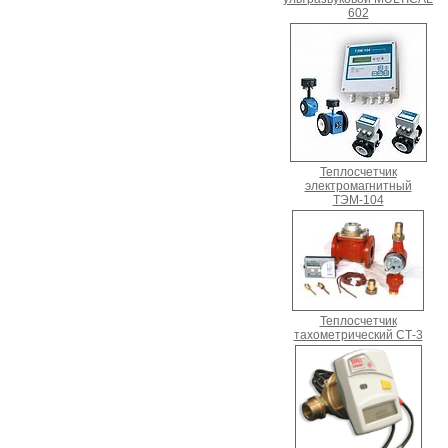
602
Теплосчетчик
электромагнитный
ТЭМ-104
Теплосчетчик
тахометрический СТ-3