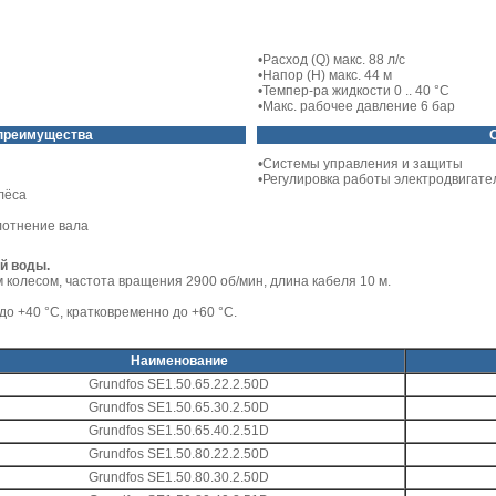
•Расход (Q) макс. 88 л/с
•Напор (Н) макс. 44 м
•Темпер-ра жидкости 0 .. 40 °C
•Макс. рабочее давление 6 бар
 преимущества
•Системы управления и защиты
•Регулировка работы электродвигате
лёса
лотнение вала
й воды.
 колесом, частота вращения 2900 об/мин, длина кабеля 10 м.
о +40 °C, кратковременно до +60 °C.
Наименование
Grundfos SE1.50.65.22.2.50D
Grundfos SE1.50.65.30.2.50D
Grundfos SE1.50.65.40.2.51D
Grundfos SE1.50.80.22.2.50D
Grundfos SE1.50.80.30.2.50D