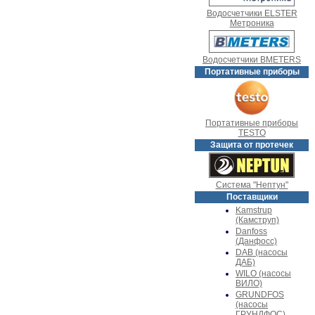
Водосчетчики ELSTER
Метроника
Водосчетчики BMETERS
Портативные приборы
Портативные приборы
TESTO
Защита от протечек
Система "Нептун"
Поставщики
Kamstrup
(Камструп)
Danfoss
(Данфосс)
DAB (насосы
ДАБ)
WILO (насосы
ВИЛО)
GRUNDFOS
(насосы
ГРУНДФОС)