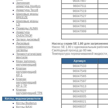
96047997
Запорная
96047511
арматура Hogfors
Арматура Tecofi
96047519
Шаровые краны
96047527
BREEZE
Шаровые краны
96047983
LD
96047991
Приводы AUMA
96047999
Арматура
OVENTROP
Затвор дисковый
Дисковые
Насосы серии SE 1.80 для загрязненно
поворотные
Насос SE 1.80 с одноканальным рабочим
затворы
Свободный проход до 80 мм.
Температура перекачиваемой жидкости д
Термостатические
вентили
Артикул
Кран запорно-
регулирующий
96047533
Клапан
96047549
регулирующий
КР-1
96047565
Клапан
96047597
регулирующий
КР-1-ТР
96047613
Клапан
96047627
регулирующий ТРК
96048005
Котлы, водонагреватели
96048021
Котлы Buderus
96048037
Котлы BAXI