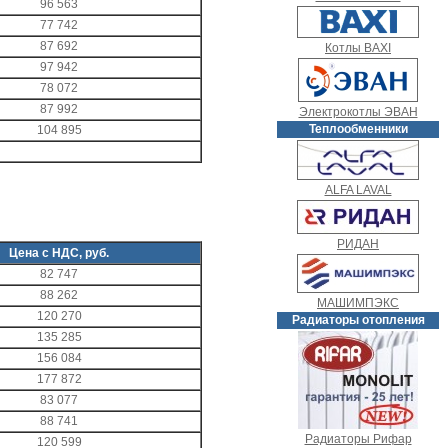
96 563
77 742
87 692
Котлы BAXI
97 942
78 072
87 992
Электрокотлы ЭВАН
Теплообменники
104 895
ALFA LAVAL
РИДАН
Цена с НДС, руб.
82 747
88 262
МАШИМПЭКС
120 270
Радиаторы отопления
135 285
156 084
177 872
83 077
88 741
Радиаторы Рифар
120 599