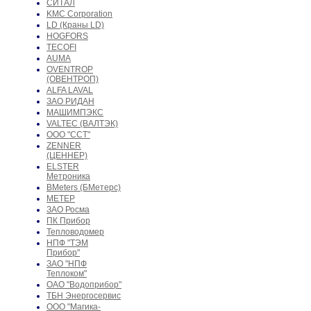
СИТАЛ
KMC Corporation
LD (Краны LD)
HOGFORS
TECOFI
AUMA
OVENTROP
(ОВЕНТРОП)
ALFA LAVAL
ЗАО РИДАН
МАШИМПЭКС
VALTEC (ВАЛТЭК)
ООО "ССТ"
ZENNER
(ЦЕННЕР)
ELSTER
Метроника
BMeters (БМетерс)
МЕТЕР
ЗАО Росма
ПК Прибор
Тепловодомер
НПФ "ТЭМ
Прибор"
ЗАО "НПФ
Теплоком"
ОАО "Водоприбор"
ТБН Энергосервис
ООО "Магика-