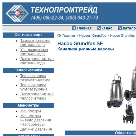
Главная
О нас
Катало
Счетчики воды
Главная
>
Насосы Grundfos
> Насос Grundfos
Тахометрические
Насос Grundfos SE
счетчики воды
Канализационные насосы
Ультразвуковые
счетчики воды
Электромагнитные
счетчики воды
Теплосчетчики
Теплосчетчики
тахометрические
Теплосчетчики
ультразвуковые
Электромагнитные
теплосчетчики
Манометры
Манометры
Манометры
низкого давления
(Напоромеры)
Датчики давления
Области п