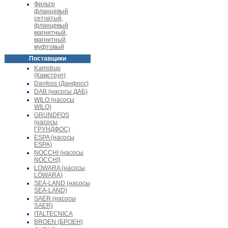
Фильтр
фланцевый
сетчатый,
фланцевый
магнитный,
магнитный
муфтовый
Поставщики
Kamstrup
(Камструп)
Danfoss (Данфосс)
DAB (насосы ДАБ)
WILO (насосы
WILO)
GRUNDFOS
(насосы
ГРУНДФОС)
ESPA (насосы
ESPA)
NOCCHI (насосы
NOCCHI)
LOWARA (насосы
LOWARA)
SEA-LAND (насосы
SEA-LAND)
SAER (насосы
SAER)
ITALTECNICA
BROEN (БРОЕН)