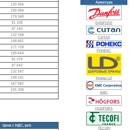
Арматура
135 554
156 084
179 340
91 109
DANFOSS
97 193
132 168
СИТАЛ
148 801
171 728
РОНЕКС
195 644
91 379
97 642
132 587
149 191
Краны LD
167 682
191 209
KMC
HOGFORS
Цена с НДС, руб.
TECOFI