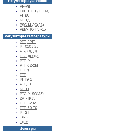
Регуляторы давления
РР-РД
РДС-НО, РДС-НЗ,
РПДС
КР-1Д
РДС-М-ДО(ДЗ)
РДМ-НО(НЗ)-15
Регуляторы температуры
2РТ, 2РТ2
РТ-0101-25
РТ-ДО(ДЗ)
РТС-ДО(ДЗ)
РТП-М
РТП-32-2М
РТПД
РТР
РРТЭ-1
РТЦГВ
КР-1Т
РТС-М-ДО(ДЗ)
2РТ-ТК15
РТП-32-65
РТП-50-70
РТ-2Т
ТД-Б
ТД-М
Фильтры