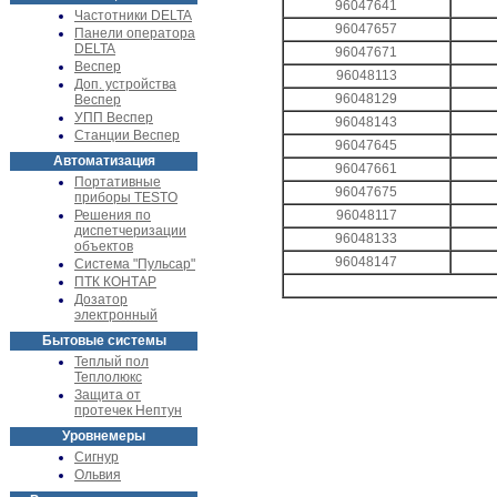
96047641
Частотники DELTA
96047657
Панели оператора
DELTA
96047671
Веспер
96048113
Доп. устройства
96048129
Веспер
УПП Веспер
96048143
Станции Веспер
96047645
Автоматизация
96047661
Портативные
96047675
приборы TESTO
Решения по
96048117
диспетчеризации
96048133
объектов
96048147
Система "Пульсар"
ПТК КОНТАР
Дозатор
электронный
Бытовые системы
Теплый пол
Теплолюкс
Защита от
протечек Нептун
Уровнемеры
Сигнур
Ольвия