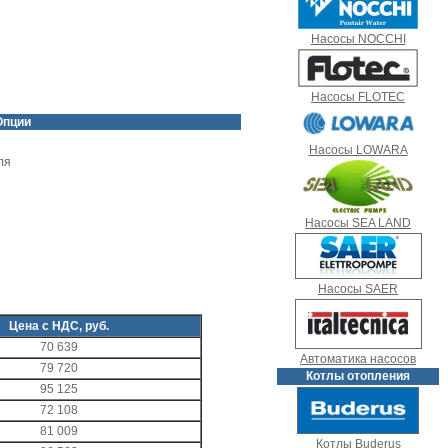
Насосы NOCCHI
Насосы FLOTEC
Опции
Насосы LOWARA
ля
Насосы SEA LAND
Насосы SAER
Цена с НДС, руб.
70 639
Автоматика насосов
79 720
Котлы отопления
95 125
72 108
81 009
Котлы Buderus