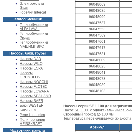
Электрокотлы
96048069
Эван
96048085
Горелки Intercal
96048099
Теплообменники
96047537
Теплообменники
ALFA LAVAL
96047553
Теплообменники
96047569
Ридан
96047601
Теплообменники
МАШИМПЭКС
96047617
Насосы, баки, трубы
96047631
Насосы DAB
96048009
Насосы WILO
96048025
Насосы ESPA
96048041
Насосы
GRUNDFOS
96048073
Насосы NOCCHI
96048089
Насосы FLOTEC
96048103
Насосы LOWARA
Насосы SEA LAND
Насосы SAER
Баки WESTER
Насосы серии SE 1.100 для загрязнен
Баки ZILMET
Насос SE 1.100 с одноканальным рабочи
Свободный проход до 100 мм.
Реле Italtecnica
Температура перекачиваемой жидкости д
Полипропилен
HEISSKRAFT
Артикул
Частотники, панели