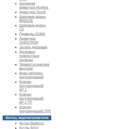
Запорная
арматура Hogfors
Арматура Tecofi
Шаровые краны
BREEZE
Шаровые краны
LD
Приводы AUMA
Арматура
OVENTROP
Затвор дисковый
Дисковые
поворотные
затворы
Термостатические
вентили
Кран запорно-
регулирующий
Клапан
регулирующий
КР-1
Клапан
регулирующий
КР-1-ТР
Клапан
регулирующий ТРК
Котлы, водонагреватели
Котлы Buderus
Котлы BAXI