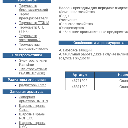
Термометры
Термометр
Насосы пригодны для передачи жидкос
биметаллический
•Домашние хозяйства
Термо
•Сады
преобразователи
•Увлечения
Термометр ТТЖ-М
•Сельское хозяйство
Термометр СП, ТТ
•Овощеводство
(ТТ-К)
•Небольшие промышленные предприяти
Термометр
электронный
Особенности и преимущества
Термометры
манометрические
•Самовсасывающий
•Стабильная работа даже в случае включ
Электросчетчики
воздуха в жидкости
Электросчетчики
Kamstrup
Электросчетчики
(з-д им. Фрунзе)
Артикул
Наим
Радиаторы отопления
46711202
Grund
радиаторы Rifar
46811202
Grund
Запорная арматура
Запорная
арматура BROEN
Шаровые краны
Ситал
Шаровые краны
РОНЕКС
Шаровые краны
KMC