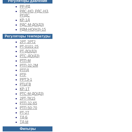
Регуляторы давления
РР-РД
РДС-НО, РДС-НЗ,
РПДС
КР-1Д
РДС-М-ДО(ДЗ)
РДМ-НО(НЗ)-15
Регуляторы температуры
2РТ, 2РТ2
РТ-0101-25
РТ-ДО(ДЗ)
РТС-ДО(ДЗ)
РТП-М
РТП-32-2М
РТПД
РТР
РРТЭ-1
РТЦГВ
КР-1Т
РТС-М-ДО(ДЗ)
2РТ-ТК15
РТП-32-65
РТП-50-70
РТ-2Т
ТД-Б
ТД-М
Фильтры