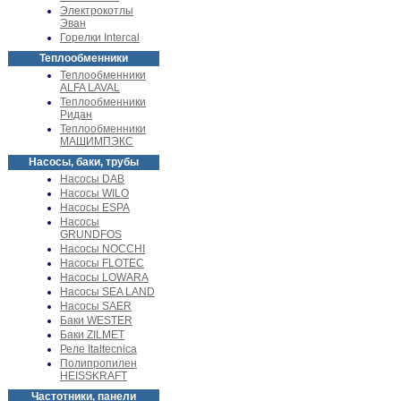
Электрокотлы
Эван
Горелки Intercal
Теплообменники
Теплообменники
ALFA LAVAL
Теплообменники
Ридан
Теплообменники
МАШИМПЭКС
Насосы, баки, трубы
Насосы DAB
Насосы WILO
Насосы ESPA
Насосы
GRUNDFOS
Насосы NOCCHI
Насосы FLOTEC
Насосы LOWARA
Насосы SEA LAND
Насосы SAER
Баки WESTER
Баки ZILMET
Реле Italtecnica
Полипропилен
HEISSKRAFT
Частотники, панели