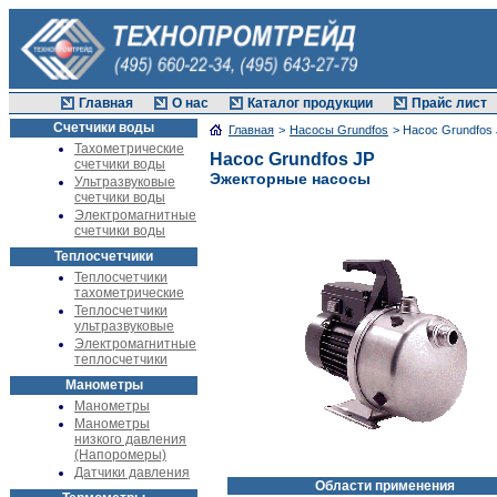
Главная
О нас
Каталог продукции
Прайс лист
Счетчики воды
Главная
>
Насосы Grundfos
> Насос Grundfos
Тахометрические
Насос Grundfos JP
счетчики воды
Эжекторные насосы
Ультразвуковые
счетчики воды
Электромагнитные
счетчики воды
Теплосчетчики
Теплосчетчики
тахометрические
Теплосчетчики
ультразвуковые
Электромагнитные
теплосчетчики
Манометры
Манометры
Манометры
низкого давления
(Напоромеры)
Датчики давления
Области применения