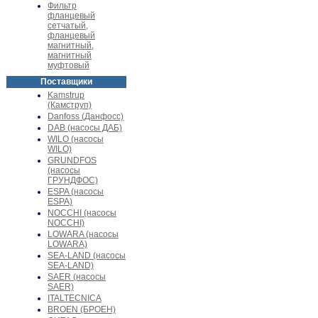
Фильтр
фланцевый
сетчатый,
фланцевый
магнитный,
магнитный
муфтовый
Поставщики
Kamstrup
(Камструп)
Danfoss (Данфосс)
DAB (насосы ДАБ)
WILO (насосы
WILO)
GRUNDFOS
(насосы
ГРУНДФОС)
ESPA (насосы
ESPA)
NOCCHI (насосы
NOCCHI)
LOWARA (насосы
LOWARA)
SEA-LAND (насосы
SEA-LAND)
SAER (насосы
SAER)
ITALTECNICA
BROEN (БРОЕН)