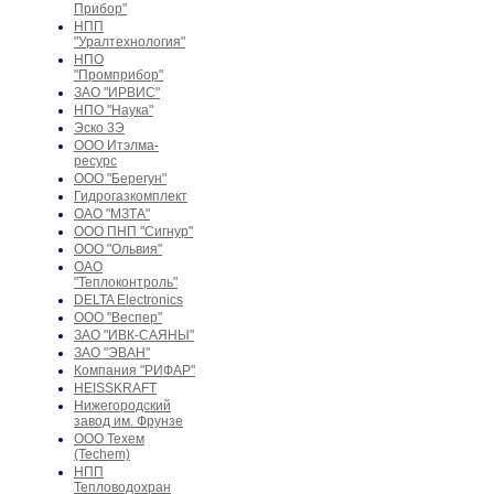
Прибор"
НПП
"Уралтехнология"
НПО
"Промприбор"
ЗАО "ИРВИС"
НПО "Наука"
Эско 3Э
ООО Итэлма-
ресурс
ООО "Берегун"
Гидрогазкомплект
ОАО "МЗТА"
ООО ПНП "Сигнур"
ООО "Ольвия"
ОАО
"Теплоконтроль"
DELTA Electronics
ООО "Веспер"
ЗАО "ИВК-САЯНЫ"
ЗАО "ЭВАН"
Компания "РИФАР"
HEISSKRAFT
Нижегородский
завод им. Фрунзе
ООО Техем
(Techem)
НПП
Тепловодохран