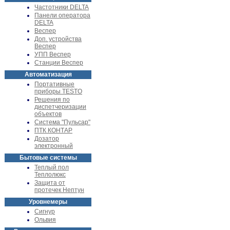
Частотники DELTA
Панели оператора
DELTA
Веспер
Доп. устройства
Веспер
УПП Веспер
Станции Веспер
Автоматизация
Портативные
приборы TESTO
Решения по
диспетчеризации
объектов
Система "Пульсар"
ПТК КОНТАР
Дозатор
электронный
Бытовые системы
Теплый пол
Теплолюкс
Защита от
протечек Нептун
Уровнемеры
Сигнур
Ольвия