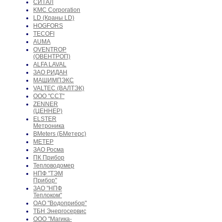
СИТАЛ
KMC Corporation
LD (Краны LD)
HOGFORS
TECOFI
AUMA
OVENTROP
(ОВЕНТРОП)
ALFA LAVAL
ЗАО РИДАН
МАШИМПЭКС
VALTEC (ВАЛТЭК)
ООО "ССТ"
ZENNER
(ЦЕННЕР)
ELSTER
Метроника
BMeters (БМетерс)
МЕТЕР
ЗАО Росма
ПК Прибор
Тепловодомер
НПФ "ТЭМ
Прибор"
ЗАО "НПФ
Теплоком"
ОАО "Водоприбор"
ТБН Энергосервис
ООО "Магика-