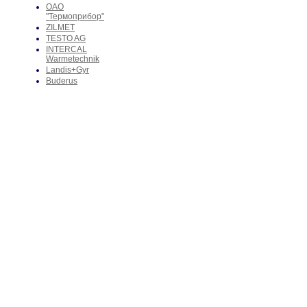
ОАО
"Термоприбор"
ZILMET
TESTO AG
INTERCAL
Warmetechnik
Landis+Gyr
Buderus